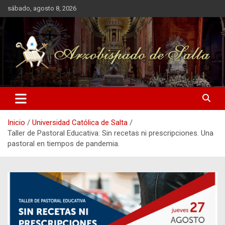
Saltar
sábado, agosto 8, 2026
al
contenido
Arzobispado de Salta
Arzobispado de Salta
Inicio
Universidad Católica de Salta
Taller de Pastoral Educativa: Sin recetas ni prescripciones. Una
pastoral en tiempos de pandemia.