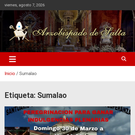
Saltar
viernes, agosto 7, 2026
al
contenido
Arzobispado de Salta
Arzobispado de Salta
Inicio
Sumalao
Etiqueta:
Sumalao