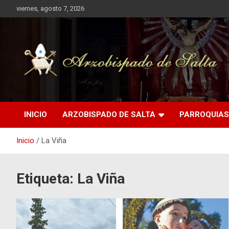
Saltar
viernes, agosto 7, 2026
al
contenido
Arzobispado de Salta
Arzobispado de Salta
INICIO
ARZOBISPADO DE SALTA
PARROQUIAS
Inicio
La Viña
Etiqueta:
La Viña