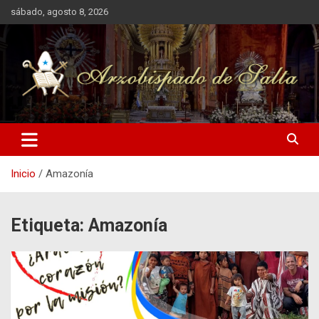
Saltar
sábado, agosto 8, 2026
al
contenido
Arzobispado de Salta
Arzobispado de Salta
Inicio
Amazonía
Etiqueta:
Amazonía