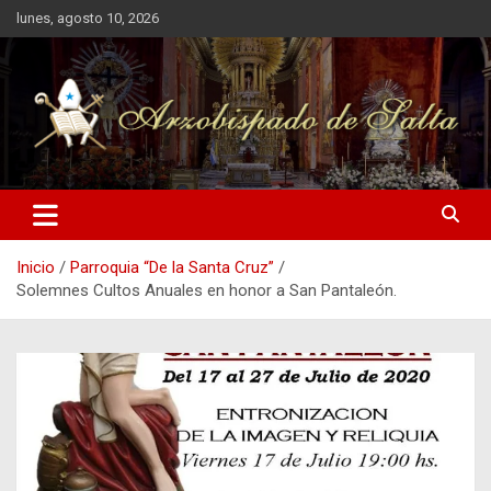
Saltar
lunes, agosto 10, 2026
al
contenido
Arzobispado de Salta
Arzobispado de Salta
Inicio
Parroquia “De la Santa Cruz”
Solemnes Cultos Anuales en honor a San Pantaleón.