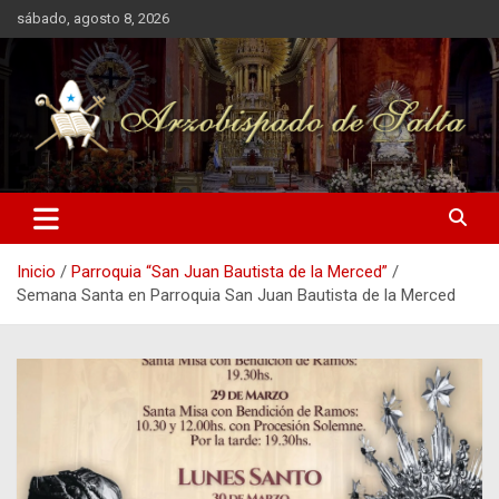
Saltar
sábado, agosto 8, 2026
al
contenido
Arzobispado de Salta
Arzobispado de Salta
Inicio
Parroquia “San Juan Bautista de la Merced”
Semana Santa en Parroquia San Juan Bautista de la Merced