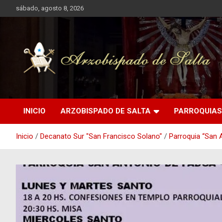
Saltar
sábado, agosto 8, 2026
al
contenido
Arzobispado de Salta
Arzobispado de Salta
INICIO
ARZOBISPADO DE SALTA
PARROQUIAS
Inicio
Decanato Sur "San Francisco Solano"
Parroquia “San 