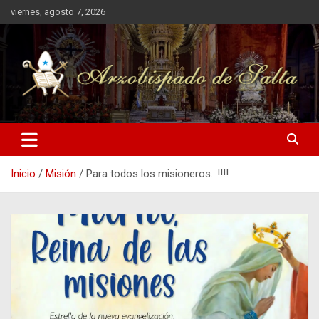
Saltar
viernes, agosto 7, 2026
al
contenido
Arzobispado de Salta
Arzobispado de Salta
Inicio
Misión
Para todos los misioneros…!!!!