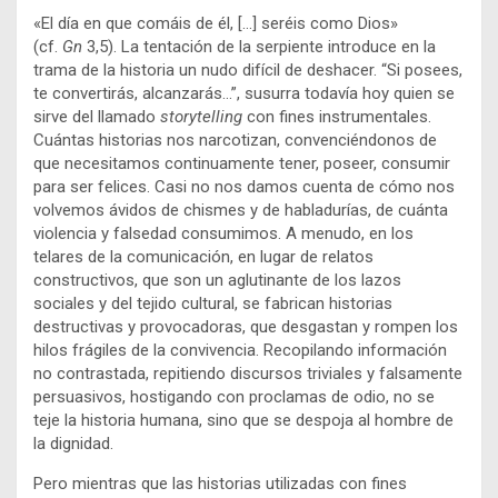
«El día en que comáis de él, […] seréis como Dios»
(cf.
Gn
3,5). La tentación de la serpiente introduce en la
trama de la historia un nudo difícil de deshacer. “Si posees,
te convertirás, alcanzarás…”, susurra todavía hoy quien se
sirve del llamado
storytelling
con fines instrumentales.
Cuántas historias nos narcotizan, convenciéndonos de
que necesitamos continuamente tener, poseer, consumir
para ser felices. Casi no nos damos cuenta de cómo nos
volvemos ávidos de chismes y de habladurías, de cuánta
violencia y falsedad consumimos. A menudo, en los
telares de la comunicación, en lugar de relatos
constructivos, que son un aglutinante de los lazos
sociales y del tejido cultural, se fabrican historias
destructivas y provocadoras, que desgastan y rompen los
hilos frágiles de la convivencia. Recopilando información
no contrastada, repitiendo discursos triviales y falsamente
persuasivos, hostigando con proclamas de odio, no se
teje la historia humana, sino que se despoja al hombre de
la dignidad.
Pero mientras que las historias utilizadas con fines