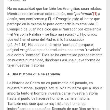
No es casualidad que también los Evangelios sean relatos.
Mientras nos informan sobre Jesús, nos “
performan
”
[1]
a
Jesús, nos conforman a Él: el Evangelio pide al lector que
participe en la misma fe para compartir la misma vida. El
Evangelio de Juan nos dice que el Narrador por excelencia
—el Verbo, la Palabra— se hizo narración: «El Hijo único,
que está en el seno del Padre, Él lo ha
contado
»
(cf.
Jn
1,18). He usado el término “contado” porque el
original
exeghésato
puede traducirse sea como “revelado”
que como “contado”. Dios se ha entretejido personalmente
en nuestra humanidad, dándonos así una nueva forma de
tejer nuestras historias.
4.
Una historia que se renueva
La historia de Cristo no es patrimonio del pasado, es
nuestra historia, siempre actual. Nos muestra que a Dios le
importa tanto el hombre, nuestra carne, nuestra historia,
hasta el punto de hacerse hombre, carne e historia.
También nos dice que no hay historias humanas
insignificantes o pequeñas. Después de que Dios se hizo