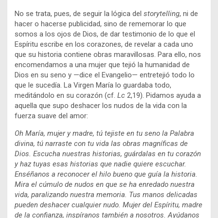
No se trata, pues, de seguir la lógica del
storytelling
, ni de
hacer o hacerse publicidad, sino de rememorar lo que
somos a los ojos de Dios, de dar testimonio de lo que el
Espíritu escribe en los corazones, de revelar a cada uno
que su historia contiene obras maravillosas. Para ello, nos
encomendamos a una mujer que tejió la humanidad de
Dios en su seno y —dice el Evangelio— entretejió todo lo
que le sucedía. La Virgen María lo guardaba todo,
meditándolo en su corazón (cf.
Lc
2,19). Pidamos ayuda a
aquella que supo deshacer los nudos de la vida con la
fuerza suave del amor:
Oh María, mujer y madre, tú tejiste en tu seno la Palabra
divina, tú narraste con tu vida las obras magníficas de
Dios. Escucha nuestras historias, guárdalas en tu corazón
y haz tuyas esas historias que nadie quiere escuchar.
Enséñanos a reconocer el hilo bueno que guía la historia.
Mira el cúmulo de nudos en que se ha enredado nuestra
vida, paralizando nuestra memoria. Tus manos delicadas
pueden deshacer cualquier nudo. Mujer del Espíritu, madre
de la confianza, inspíranos también a nosotros. Ayúdanos