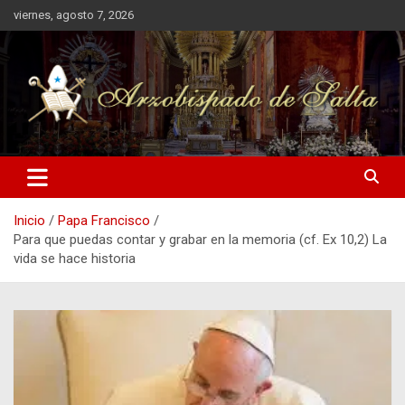
Saltar
viernes, agosto 7, 2026
al
contenido
Arzobispado de Salta
Arzobispado de Salta
Inicio
Papa Francisco
Para que puedas contar y grabar en la memoria (cf. Ex 10,2) La
vida se hace historia