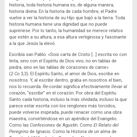
historia, toda historia humana es, de alguna manera,
historia divina. En la historia de cada hombre, el Padre
vuelve a ver la historia de su Hijo que bajó a la tierra. Toda
historia humana tiene una dignidad que no puede
suprimirse. Por lo tanto, la humanidad se merece relatos
que estén a su altura, a esa altura vertiginosa y fascinante
a la que Jesús la elevó.
Escribía san Pablo: «Sois carta de Cristo […] escrita no con
tinta, sino con el Espíritu de Dios vivo; no en tablas de
piedra, sino en las tablas de corazones de carne»
(
2
Co
3,3). El Espíritu Santo, el amor de Dios, escribe en
nosotros. Y, al escribir dentro, graba en nosotros el bien,
nos lo recuerda.
Re-cordar
significa efectivamente
llevar al
corazón
, “escribir” en el corazón. Por obra del Espíritu
Santo cada historia, incluso la más olvidada, incluso la que
parece estar escrita con los renglones más torcidos,
puede volverse inspirada, puede renacer como una obra
maestra, convirtiéndose en un apéndice del Evangelio.
Como las
Confesiones
de Agustín. Como
El
Relato del
Peregrino
de Ignacio. Como la
Historia de un alma
de