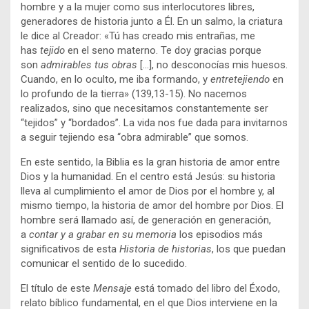
hombre y a la mujer como sus interlocutores libres,
generadores de historia junto a Él. En un salmo, la criatura
le dice al Creador: «Tú has creado mis entrañas, me
has
tejido
en el seno materno. Te doy gracias porque
son
admirables tus obras
[…], no desconocías mis huesos.
Cuando, en lo oculto, me iba formando, y
entretejiendo
en
lo profundo de la tierra» (139,13-15). No nacemos
realizados, sino que necesitamos constantemente ser
“tejidos” y “bordados”. La vida nos fue dada para invitarnos
a seguir tejiendo esa “obra admirable” que somos.
En este sentido, la Biblia es la gran historia de amor entre
Dios y la humanidad. En el centro está Jesús: su historia
lleva al cumplimiento el amor de Dios por el hombre y, al
mismo tiempo, la historia de amor del hombre por Dios. El
hombre será llamado así, de generación en generación,
a
contar y a grabar en su memoria
los episodios más
significativos de esta
Historia de historias
, los que puedan
comunicar el sentido de lo sucedido.
El título de este
Mensaje
está tomado del libro del Éxodo,
relato bíblico fundamental, en el que Dios interviene en la