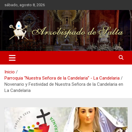
Saltar
sábado, agosto 8, 2026
al
contenido
Arzobispado de Salta
Arzobispado de Salta
Inicio
Parroquia “Nuestra Señora de la Candelaria” - La Candelaria
Novenario y Festividad de Nuestra Señora de la Candelaria en
La Candelaria