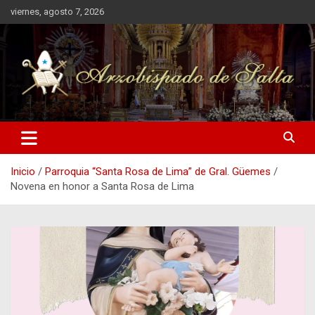
Saltar
viernes, agosto 7, 2026
al
contenido
Arzobispado de Salta
Arzobispado de Salta
Inicio
Parroquia “Santa Rosa de Lima” de Gral. Güemes
Novena en honor a Santa Rosa de Lima