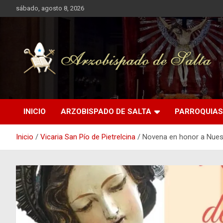
Saltar
sábado, agosto 8, 2026
al
contenido
Arzobispado de Salta
Arzobispado de Salta
INICIO
ARZOBISPADO DE SALTA
PARROQUIAS
Inicio
Vicaria San Pío de Pietrelcina
Novena en honor a Nuest