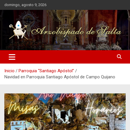
Saltar
domingo, agosto 9, 2026
al
contenido
Arzobispado de Salta
Arzobispado de Salta
Inicio
Parroquia “Santiago Apóstol”
Navidad en Parroquia Santiago Apóstol de Campo Quijano