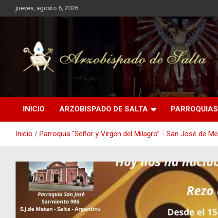
Saltar
jueves, agosto 6, 2026
al
contenido
INICIO
ARZOBISPADO DE SALTA
PARROQUIAS
Inicio
Parroquia "Señor y Virgen del Milagro” - San José de M