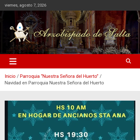
Saltar
viernes, agosto 7, 2026
al
contenido
Arzobispado de Salta
Arzobispado de Salta
Inicio
Parroquia “Nuestra Señora del Huerto”
Navidad en Parroquia Nuestra Señora del Huerto