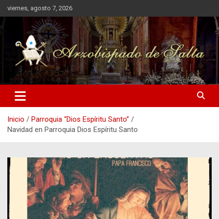
Saltar
viernes, agosto 7, 2026
al
contenido
Arzobispado de Salta
Arzobispado de Salta
Inicio
Parroquia “Dios Espíritu Santo”
Navidad en Parroquia Dios Espíritu Santo