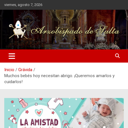
Saltar
viernes, agosto 7, 2026
al
contenido
Arzobispado de Salta
Arzobispado de Salta
Inicio
Grávida
Muchos bebés hoy necesitan abrigo. ¡Queremos amarlos y
cuidarlos!