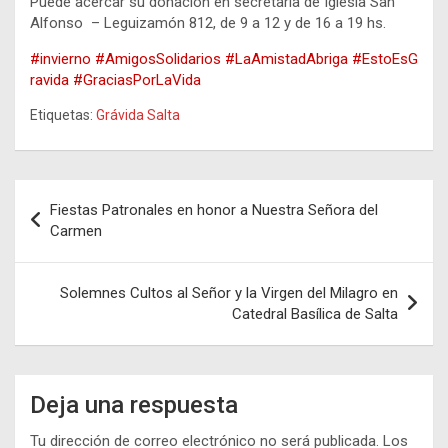
Puede acercar su donación en secretaria de Iglesia San
Alfonso – Leguizamón 812, de 9 a 12 y de 16 a 19 hs.
#invierno
#AmigosSolidarios
#LaAmistadAbriga
#EstoEsG
ravida
#GraciasPorLaVida
Etiquetas:
Grávida Salta
Navegación
Fiestas Patronales en honor a Nuestra Señora del
de
Carmen
entradas
Solemnes Cultos al Señor y la Virgen del Milagro en
Catedral Basílica de Salta
Deja una respuesta
Tu dirección de correo electrónico no será publicada.
Los