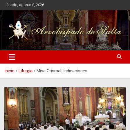
Saltar
sábado, agosto 8, 2026
al
contenido
Arzobispado de Salta
Arzobispado de Salta
Inicio
Liturgia
Misa Crismal: Indicaciones