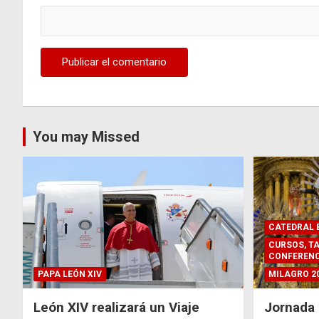
You may Missed
CATEDRAL B
CURSOS, TA
CONFERENC
PAPA LEÓN XIV
MILAGRO 2
León XIV realizará un Viaje
Jornada 