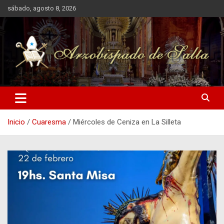
Saltar
sábado, agosto 8, 2026
al
contenido
Arzobispado de Salta
Arzobispado de Salta
Inicio
Cuaresma
Miércoles de Ceniza en La Silleta