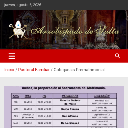
Saltar
jueves, agosto 6, 2026
al
contenido
Inicio
Pastoral Familiar
Catequesis Prematrimonial