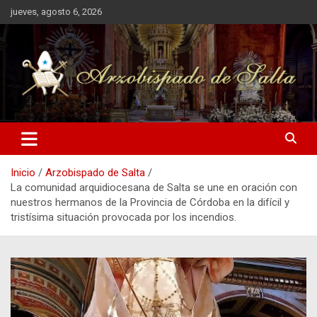
Saltar
jueves, agosto 6, 2026
al
contenido
Inicio
Arzobispado de Salta
La comunidad arquidiocesana de Salta se une en oración con
nuestros hermanos de la Provincia de Córdoba en la difícil y
tristísima situación provocada por los incendios.