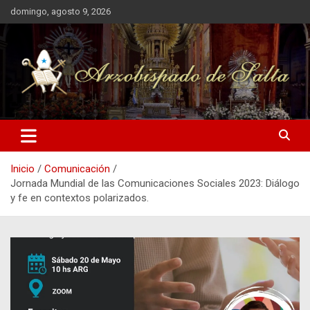
Saltar
domingo, agosto 9, 2026
al
contenido
Arzobispado de Salta
Arzobispado de Salta
Inicio
Comunicación
Jornada Mundial de las Comunicaciones Sociales 2023: Diálogo
y fe en contextos polarizados.