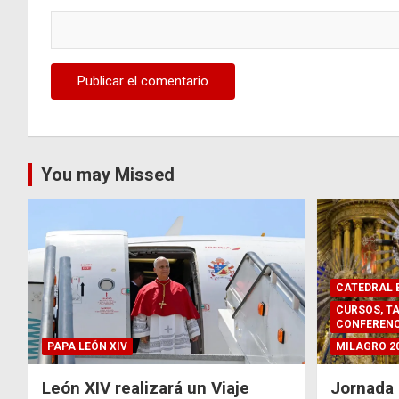
You may Missed
CATEDRAL B
CURSOS, TA
CONFERENC
PAPA LEÓN XIV
MILAGRO 2
León XIV realizará un Viaje
Jornada 