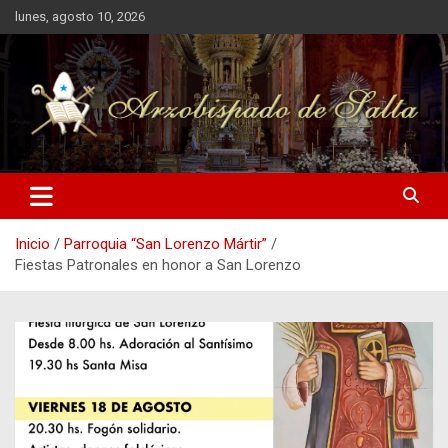
Saltar
lunes, agosto 10, 2026
al
contenido
Arzobispado de Salta
Arzobispado de Salta
Inicio
Parroquia “San Lorenzo Mártir”
Fiestas Patronales en honor a San Lorenzo