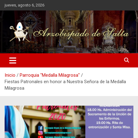
Saltar
jueves, agosto 6, 2026
al
contenido
Inicio
Parroquia "Medalla Milagrosa"
Fiestas Patronales en honor a Nuestra Señora de la Medalla
Milagrosa