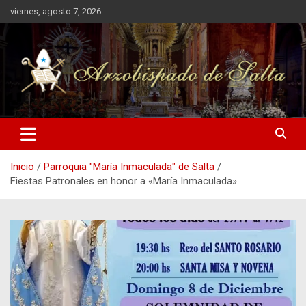
Saltar
viernes, agosto 7, 2026
al
contenido
Arzobispado de Salta
Arzobispado de Salta
Inicio
Parroquia "María Inmaculada" de Salta
Fiestas Patronales en honor a «María Inmaculada»