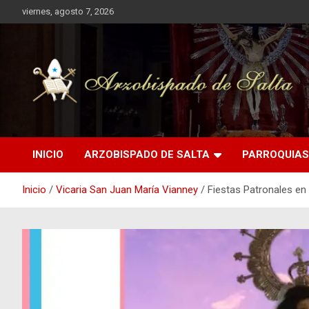
Saltar
viernes, agosto 7, 2026
al
contenido
Arzobispado de Salta
Arzobispado de Salta
INICIO
ARZOBISPADO DE SALTA
PARROQUIAS
Inicio
Vicaria San Juan María Vianney
Fiestas Patronales en