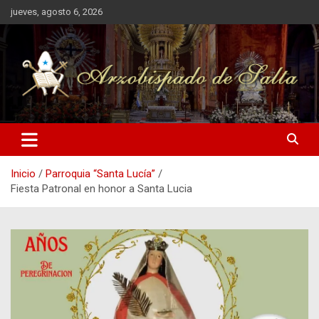
Saltar
jueves, agosto 6, 2026
al
contenido
Arzobispado de Salta
Arzobispado de Salta
Inicio
Parroquia “Santa Lucía”
Fiesta Patronal en honor a Santa Lucia