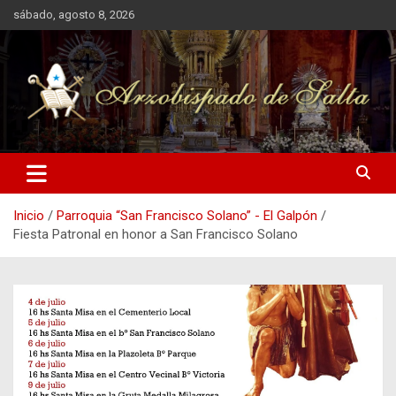
Saltar
sábado, agosto 8, 2026
al
contenido
Arzobispado de Salta
Arzobispado de Salta
Inicio
Parroquia “San Francisco Solano” - El Galpón
Fiesta Patronal en honor a San Francisco Solano