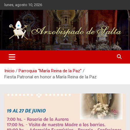
Saltar
lunes, agosto 10, 2026
al
contenido
Arzobispado de Salta
Arzobispado de Salta
Inicio
Parroquia “María Reina de la Paz”
Fiesta Patronal en honor a María Reina de la Paz