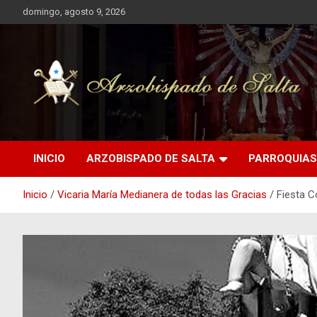
Saltar
domingo, agosto 9, 2026
al
contenido
Arzobispado de Salta
Arzobispado de Salta
INICIO
ARZOBISPADO DE SALTA
PARROQUIAS
Inicio
Vicaria María Medianera de todas las Gracias
Fiesta C