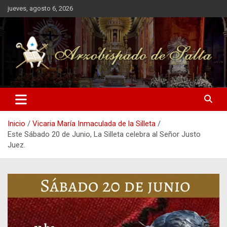
Saltar
jueves, agosto 6, 2026
al
contenido
Arzobispado de Salta
Arzobispado de Salta
Inicio
Vicaria María Inmaculada de la Silleta
Este Sábado 20 de Junio, La Silleta celebra al Señor Justo
Juez.