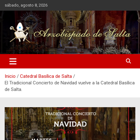
Saltar
sábado, agosto 8, 2026
al
contenido
Arzobispado de Salta
Arzobispado de Salta
Inicio
Catedral Basílica de Salta
El Tradicional Concierto de Navidad vuelve a la Catedral Basílica
de Salta.