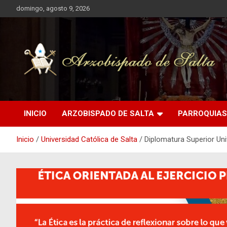
Saltar
domingo, agosto 9, 2026
al
contenido
Arzobispado de Salta
Arzobispado de Salta
INICIO
ARZOBISPADO DE SALTA
PARROQUIAS
Inicio
Universidad Católica de Salta
Diplomatura Superior Univ