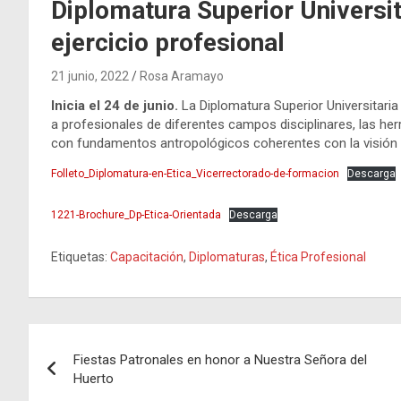
Diplomatura Superior Universita
ejercicio profesional
21 junio, 2022
Rosa Aramayo
Inicia el 24 de junio.
La Diplomatura Superior Universitaria 
a profesionales de diferentes campos disciplinares, las he
con fundamentos antropológicos coherentes con la visión 
Folleto_Diplomatura-en-Etica_Vicerrectorado-de-formacion
Descarga
1221-Brochure_Dp-Etica-Orientada
Descarga
Etiquetas:
Capacitación
,
Diplomaturas
,
Ética Profesional
Navegación
Fiestas Patronales en honor a Nuestra Señora del
de
Huerto