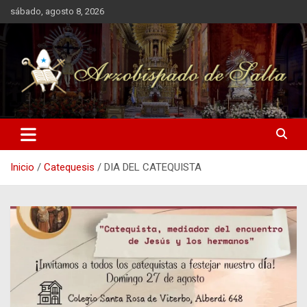
Saltar
sábado, agosto 8, 2026
al
contenido
Arzobispado de Salta
Arzobispado de Salta
Inicio
Catequesis
DIA DEL CATEQUISTA