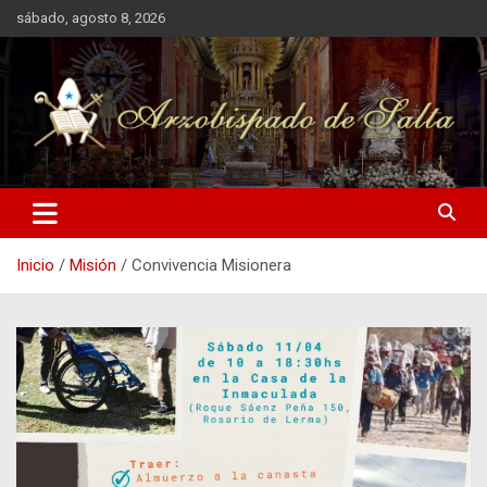
Saltar
sábado, agosto 8, 2026
al
contenido
Arzobispado de Salta
Arzobispado de Salta
Inicio
Misión
Convivencia Misionera