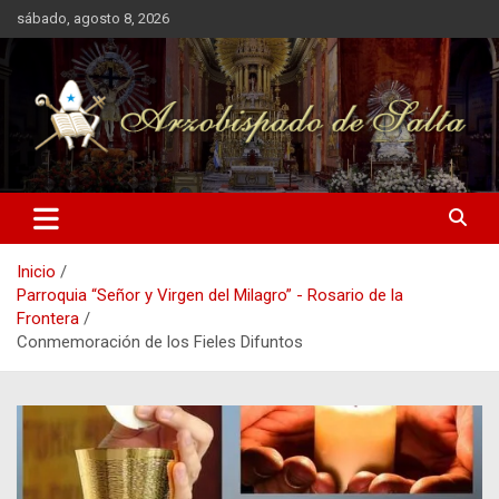
Saltar
sábado, agosto 8, 2026
al
contenido
Arzobispado de Salta
Arzobispado de Salta
Inicio
Parroquia “Señor y Virgen del Milagro” - Rosario de la
Frontera
Conmemoración de los Fieles Difuntos