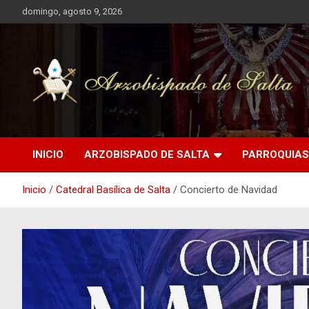
Saltar
domingo, agosto 9, 2026
al
contenido
Arzobispado de Salta
Arzobispado de Salta
INICIO
ARZOBISPADO DE SALTA
PARROQUIAS
Inicio
Catedral Basílica de Salta
Concierto de Navidad