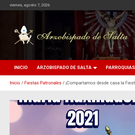
Saltar
viernes, agosto 7, 2026
al
contenido
Arzobispado de Salta
Arzobispado de Salta
INICIO
ARZOBISPADO DE SALTA
PARROQUIAS
Inicio
Fiestas Patronales
¡Compartamos desde casa la Fiest