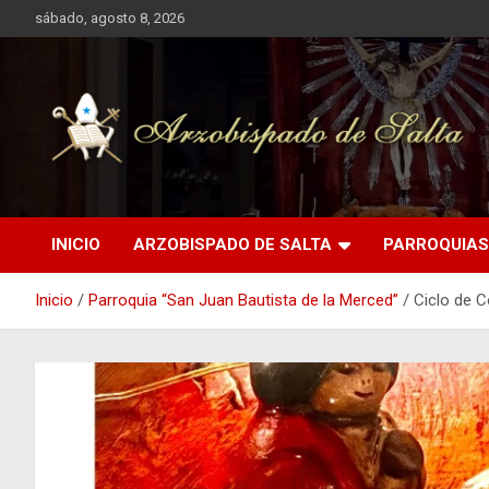
Saltar
sábado, agosto 8, 2026
al
contenido
Arzobispado de Salta
Arzobispado de Salta
INICIO
ARZOBISPADO DE SALTA
PARROQUIAS
Inicio
Parroquia “San Juan Bautista de la Merced”
Ciclo de C