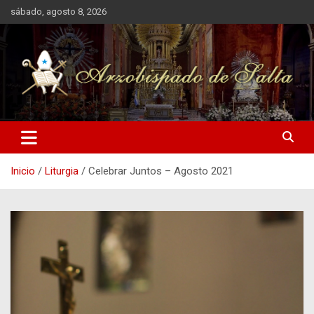
Saltar
sábado, agosto 8, 2026
al
contenido
Arzobispado de Salta
Arzobispado de Salta
Inicio
Liturgia
Celebrar Juntos – Agosto 2021