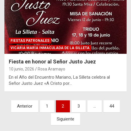
FIESTAS PATRONALES
VICARIA MARÍA INMACULADA DE LA SILLETA
Fiesta en honor al Señor Justo Juez
10 junio, 2026
Rosa Aramayo
En el Año del Encuentro Mariano, La Silleta celebra al
Señor Justo Juez «A Cristo por…
Paginación
Anterior
1
2
3
…
44
de
Siguiente
entradas