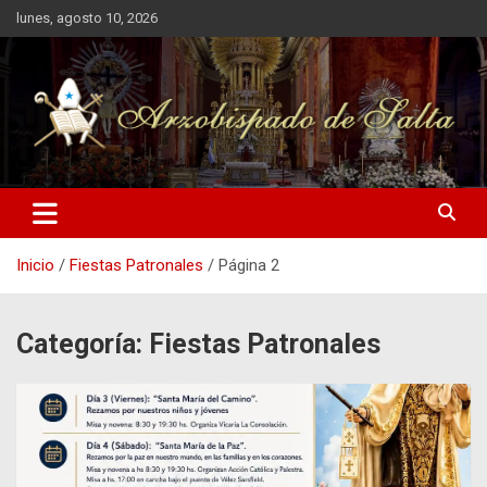
Saltar
lunes, agosto 10, 2026
al
contenido
Arzobispado de Salta
Arzobispado de Salta
Inicio
Fiestas Patronales
Página 2
Categoría:
Fiestas Patronales