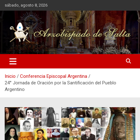
Saltar
sábado, agosto 8, 2026
al
contenido
Arzobispado de Salta
Arzobispado de Salta
Inicio
Conferencia Episcopal Argentina
24° Jornada de Oración por la Santificación del Pueblo
Argentino