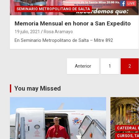
SEMINARIO METROPOLITANO DE SALTA
Memoria Mensual en honor a San Expedito
19 julio, 2021
Rosa Aramayo
En Seminario Metropolitano de Salta – Mitre 892
Paginación
Anterior
1
2
de
entradas
You may Missed
CATEDRAL B
CURSOS, TA