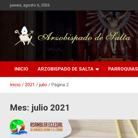
Saltar
jueves, agosto 6, 2026
al
contenido
INICIO
ARZOBISPADO DE SALTA
PARROQUIAS
Inicio
2021
julio
Página 2
Mes:
julio 2021