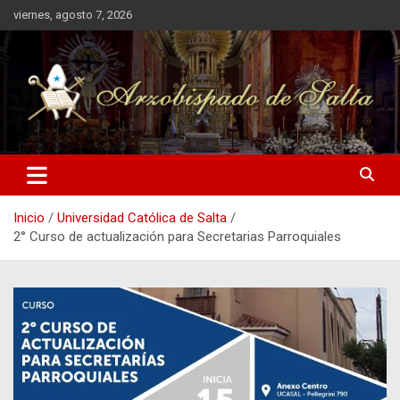
Saltar
viernes, agosto 7, 2026
al
contenido
Arzobispado de Salta
Arzobispado de Salta
Inicio
Universidad Católica de Salta
2° Curso de actualización para Secretarias Parroquiales